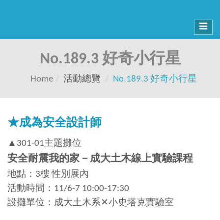
Toggl
navig
No.189.3 好奇小行星
Home
活動總覽
No.189.3 好奇小行星
★成為安全設計師
▲301-01主題攤位
安全耐震我的家－成大土木線上實驗課程
地點：3樓 性別展內
活動時間：11/6-7 10:00-17:30
設攤單位：成大土木系✕小史塔克實驗室