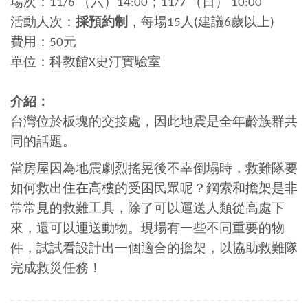
場次：11/6 （六）14:00；11/7 （日） 10:00
活動人次：
採預約制
，每場15人(建議6歲以上)
費用：50元
單位：科教館X史汀實驗室
介紹：
台灣位於板塊的交接處，因此地震是全年齡族群共
同的話題。
當房屋因為地震劇烈搖晃後不幸倒塌時，救難隊要
如何救出住在高樓的受困民眾呢？鋼索和擔架是非
常常見的救難工具，除了可以運送人類從高處下
來，還可以運送動物。現場有一些不同重要的物
件，試試看設計出一個適合的擔架，以協助救難隊
完成救災任務！