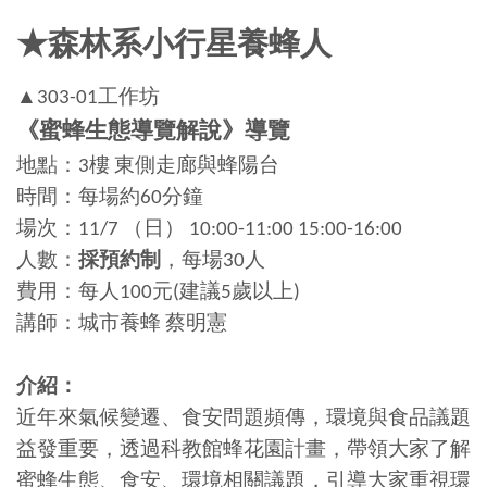
★森林系小行星養蜂人
▲303-01工作坊
《蜜蜂生態導覽解說
》
導覽
地點：3樓 東側走廊與蜂陽台
時間：每場約60分鐘
場次：11/7 （日） 10:00-11:00 15:00-16:00
人數：
採預約制
，每場30人
費用：每人100元(建議5歲以上)
講師：城市養蜂 蔡明憲
介紹：
近年來氣候變遷、食安問題頻傳，環境與食品議題
益發重要，透過科教館蜂花園計畫，帶領大家了解
蜜蜂生態、食安、環境相關議題，引導大家重視環